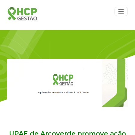
UPAE de Arcoverde promove ação